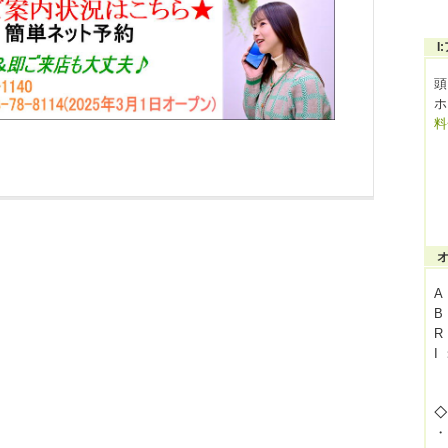
I
頭
ホ
料
A
B
R
I
◇
・