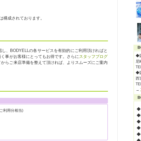
スは構成されております。
B
し、BODYELLの各サービスを有効的にご利用頂ければと
◆
頂く事がお客様にとってもお得です。さらに
スタッフブログ
尼
てからご来店準備を整えて頂ければ、よりスムーズにご案内
TE
◆
西宮
TE
→
B
◆
円ご利用分相当)
◆
◆
◆
◆
◆