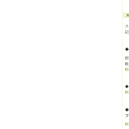
ス
記
◆
肘
欧
料
◆
料
◆
フ
料