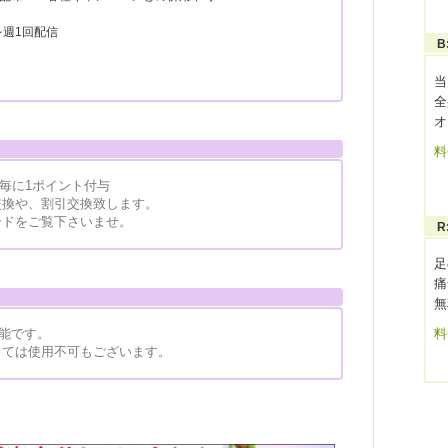
を週1回配信
B
当
全
オ
料
用毎に1ポイント付与
交換や、割引交換致します。
ードをご覧下さいませ。
R
足
痛
無
用可能です。
料
っては使用不可もございます。