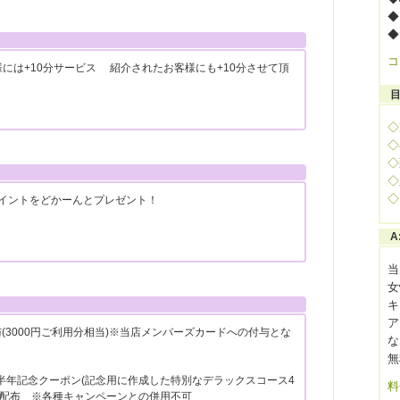
◆
◆
コ
様には+10分サービス 紹介されたお客様にも+10分させて頂
◇
◇
◇
◇
◇
ポイントをどかーんとプレゼント！
当
女
キ
ア
(3000円ご利用分相当)※当店メンバーズカードへの付与とな
な
無
半年記念クーポン(記念用に作成した特別なデラックスコース4
料
を配布 ※各種キャンペーンとの併用不可